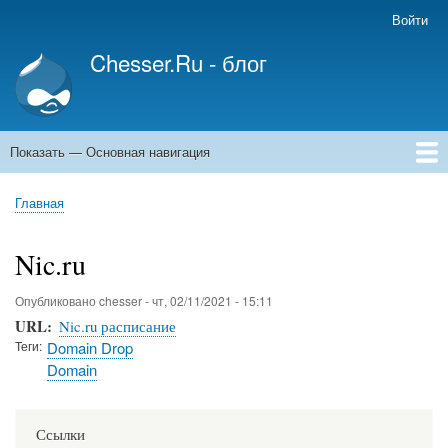
Перейти
Войти
Меню
к
учётной
Chesser.Ru - блог
основному
записи
содержанию
пользователя
Показать — Основная навигация
Основная
навигация
Главная
Главная
Строка
навигации
Nic.ru
Опубликовано
chesser
-
чт, 02/11/2021 - 15:11
URL
Nic.ru расписание
Теги
Domain Drop
Domain
Ссылки