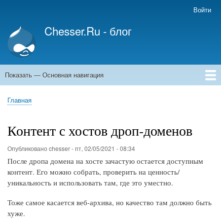
Перейти
Войти
Меню
к
учётной
Chesser.Ru - блог
основному
записи
содержанию
пользователя
Показать — Основная навигация
Основная
навигация
Главная
Главная
Строка
навигации
Контент с хостов дроп-доменов
Опубликовано
chesser
-
пт, 02/05/2021 - 08:34
После дропа домена на хосте зачастую остается доступным
контент. Его можно собрать, проверить на ценность/
уникальность и использовать там, где это уместно.
Тоже самое касается веб-архива, но качество там должно быть
хуже.