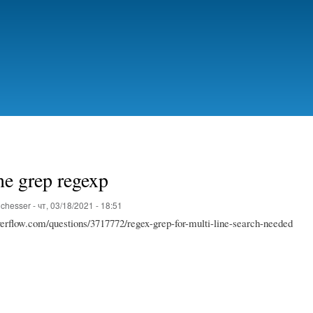
Перейти
к
основному
содержанию
ne grep regexp
о
chesser
-
чт, 03/18/2021 - 18:51
overflow.com/questions/3717772/regex-grep-for-multi-line-search-needed