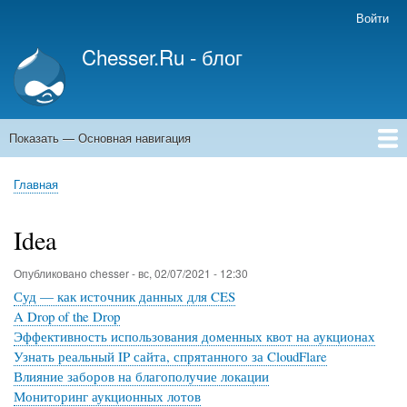
Перейти
Войти
Меню
к
учётной
Chesser.Ru - блог
основному
записи
содержанию
пользователя
Показать — Основная навигация
Основная
навигация
Главная
Главная
Строка
навигации
Idea
Опубликовано
chesser
-
вс, 02/07/2021 - 12:30
Суд — как источник данных для CES
A Drop of the Drop
Эффективность использования доменных квот на аукционах
Узнать реальный IP сайта, спрятанного за CloudFlare
Влияние заборов на благополучие локации
Мониторинг аукционных лотов